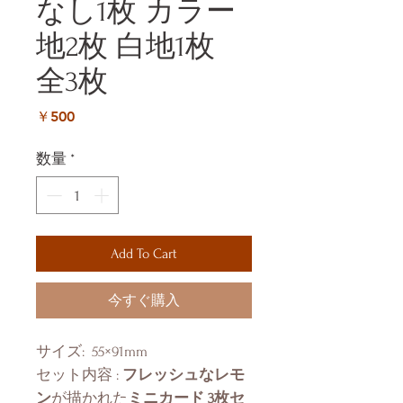
なし1枚 カラー
地2枚 白地1枚
全3枚
価
￥500
格
数量
*
Add To Cart
今すぐ購入
サイズ: 55×91mm
セット内容 :
フレッシュなレモ
ン
が描かれた
ミニカード 3枚セ