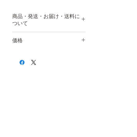
商品・発送・お届け・送料に
ついて
発送・ お届け・送料について
価格
ご入金確認後、３営業日を目安
に順次発送いたします。
表示価格はすべて税込です
日本全国送料無料とさせて頂き
ます。
追跡調査はありません。
ご注文者様がお受け取り可能な
ご住所をご指定ください。（コ
SUBSCRIBE
ンビニエンスストア・配送業者
局留めでの発送は承っておりま
ニュースレターに登録して、新着アイテム・セール・お
せん）
得な情報をゲットしませんか？
お支払い後数日しても、お手元
ニュースレターに登録
に商品が届かない場合はお支払
い手続きに関するご案内メール