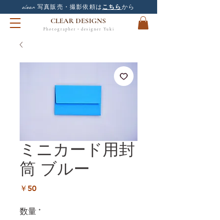
clear
写真販売・撮影依頼は
こちら
から
CLEAR DESIGNS
Photographer・designer Yuki
ミニカード用封
筒 ブルー
価
￥50
格
数量
*