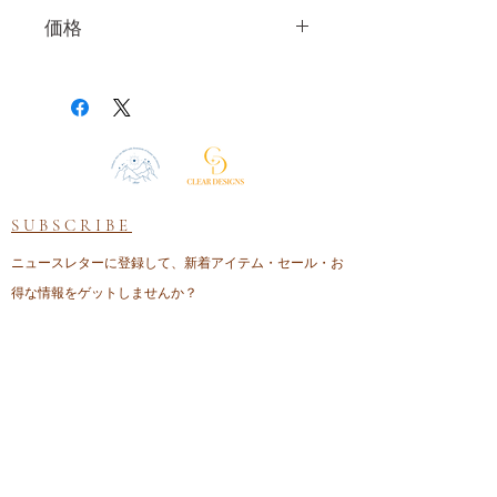
発送・ お届け・送料について
価格
ご入金確認後、３営業日を目安
に順次発送いたします。
表示価格はすべて税込です
日本全国送料無料とさせて頂き
ます。
追跡調査はありません。
ご注文者様がお受け取り可能な
ご住所をご指定ください。（コ
SUBSCRIBE
ンビニエンスストア・配送業者
局留めでの発送は承っておりま
ニュースレターに登録して、新着アイテム・セール・お
せん）
得な情報をゲットしませんか？
お支払い後数日しても、お手元
ニュースレターに登録
に商品が届かない場合はお支払
い手続きに関するご案内メール
にに記載されているCLEAR
DESIGNSのメールアドレスまで
ご連絡ください。
CONTACT